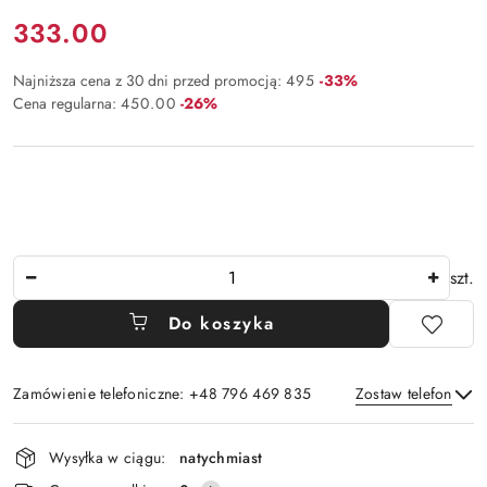
Cena:
333.00
Rabat:
Najniższa cena z 30 dni przed promocją:
495
-33%
Rabat:
Cena regularna:
450.00
-26%
Ilość
szt.
Do koszyka
Zamówienie telefoniczne: +48 796 469 835
Zostaw telefon
Dostępność
Wysyłka w ciągu:
natychmiast
i