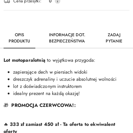
Wyślij
Cena przesyłki:
0
dostawa
OPIS
INFORMACJE DOT.
ZADAJ
PRODUKTU
BEZPIECZEŃSTWA
PYTANIE
Lot motoparalotnią
to wyjątkowa przygoda:
zapierające dech w piersiach widoki
dreszczyk adrenaliny i uczucie absolutnej wolności
lot z doświadczonym instruktorem
idealny prezent na każdą okazję!
🎁
PROMOCJA CZERWCOWA!:
🔥
333 zł zamiast 450 zł - Ta oferta to ekwiwalent
oferty