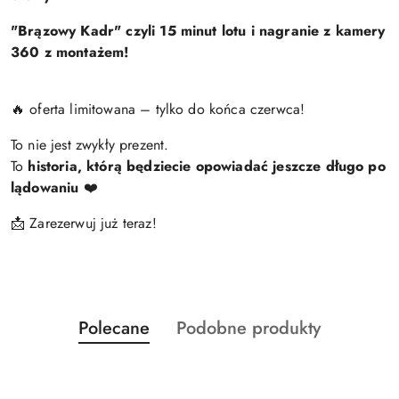
"Brązowy Kadr" czyli 15 minut lotu i nagranie z kamery
360 z montażem!
🔥 oferta limitowana – tylko do końca czerwca!
To nie jest zwykły prezent.
To
historia, którą będziecie opowiadać jeszcze długo po
lądowaniu
❤️
📩 Zarezerwuj już teraz!
Produkty
Produkty
Polecane
Podobne produkty
Pomiń karuzelę produktów
o
o
statusie:
statusie: